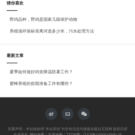
猜你喜欢
野鸡品种，野鸡是国家几级保护动物
养殖场环保标准离河道多少米，污水处理方法
最新文章
夏季如何做好鸡舍降温防暑工作？
蜜蜂养殖的前期准备工作有哪些？
郑重声明：本站除标明"本站原创"外所有信息均搜集转载自互联网 版权归原
作者所有.
网站地图
|
百度地图
|
TXT地图
-
辽ICP备14006349号-26