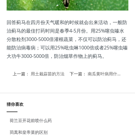
回答
蓟马在四月份天气暖和的时候就会出来活动，一般防
治蓟马的最佳打药时间是春季4-5月份。用25%噻虫嗪水
分散粒剂3000-5000倍灌根蔬菜，不仅可以防治蓟马，还
能防治病毒病；可以用25%吡虫啉1000倍或者25%噻虫嗪
大功牛3000-5000倍，防治烟草作物上的蓟马。
上一篇：
用土栽蒜苗的方法
下一篇：
南瓜黄叶病用什么药
猜你喜欢
荷兰豆开花前喷什么药
茼蒿和皇帝菜的区别